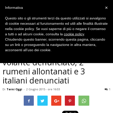
×
Informativa
Questo sito o gli strumenti terzi da questo utilizzati si avvalgono
di cookie necessari al funzionamento ed utili alle finalità illustrate
nella cookie policy. Se vuoi saperne di più o negare il consenso
a tutti o ad alcuni cookie, consulta la
cookie policy
.
Chiudendo questo banner, scorrendo questa pagina, cliccando
Cronaca
su un link o proseguendo la navigazione in altra maniera,
Terni, ucraino ubriaco al
acconsenti all’uso dei cookie.
volante denunciato, 2
rumeni allontanati e 3
italiani denunciati
Di
Terni Oggi
-
2 Giugno 2015 - ore 16:03
1