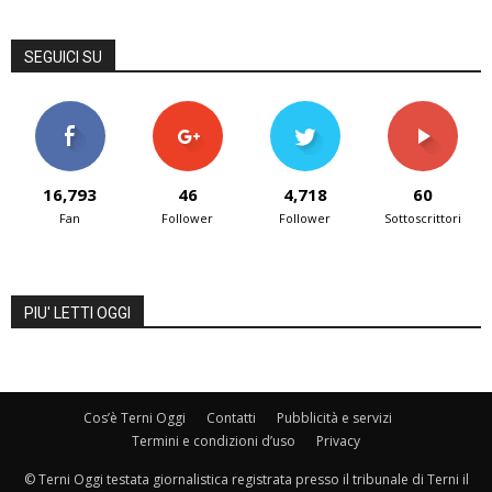
SEGUICI SU
16,793
46
4,718
60
Fan
Follower
Follower
Sottoscrittori
PIU' LETTI OGGI
Cos’è Terni Oggi
Contatti
Pubblicità e servizi
Termini e condizioni d’uso
Privacy
© Terni Oggi testata giornalistica registrata presso il tribunale di Terni il