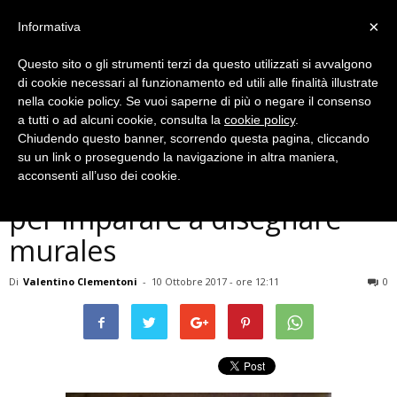
×
Informativa
Questo sito o gli strumenti terzi da questo utilizzati si avvalgono
di cookie necessari al funzionamento ed utili alle finalità illustrate
nella cookie policy. Se vuoi saperne di più o negare il consenso
a tutti o ad alcuni cookie, consulta la
cookie policy
.
Chiudendo questo banner, scorrendo questa pagina, cliccando
Cronaca
su un link o proseguendo la navigazione in altra maniera,
Terni, un workshop gratuito
acconsenti all’uso dei cookie.
per imparare a disegnare
murales
Di
Valentino Clementoni
-
10 Ottobre 2017 - ore 12:11
0