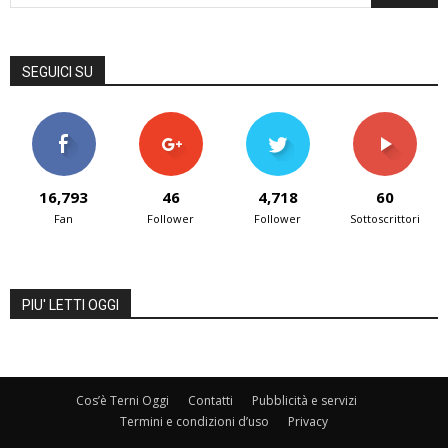
SEGUICI SU
16,793
46
4,718
60
Fan
Follower
Follower
Sottoscrittori
PIU' LETTI OGGI
Cos’è Terni Oggi
Contatti
Pubblicità e servizi
Termini e condizioni d’uso
Privacy