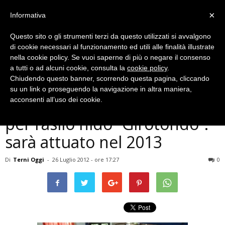
×
Informativa
Questo sito o gli strumenti terzi da questo utilizzati si avvalgono
di cookie necessari al funzionamento ed utili alle finalità illustrate
nella cookie policy. Se vuoi saperne di più o negare il consenso
a tutti o ad alcuni cookie, consulta la
cookie policy
.
Chiudendo questo banner, scorrendo questa pagina, cliccando
Cronaca
su un link o proseguendo la navigazione in altra maniera,
Un progetto di bioedilizia
acconsenti all’uso dei cookie.
per l’asilo nido ”Girotondo”:
sarà attuato nel 2013
Di
Terni Oggi
-
26 Luglio 2012 - ore 17:27
0