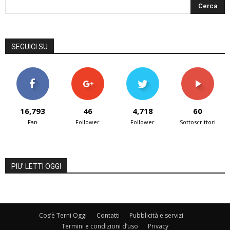
SEGUICI SU
16,793
46
4,718
60
Fan
Follower
Follower
Sottoscrittori
PIU' LETTI OGGI
Cos’è Terni Oggi
Contatti
Pubblicità e servizi
Termini e condizioni d’uso
Privacy