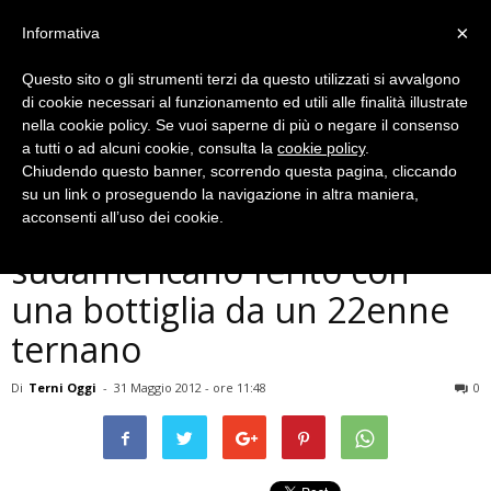
×
Informativa
Questo sito o gli strumenti terzi da questo utilizzati si avvalgono
di cookie necessari al funzionamento ed utili alle finalità illustrate
nella cookie policy. Se vuoi saperne di più o negare il consenso
a tutti o ad alcuni cookie, consulta la
cookie policy
.
Chiudendo questo banner, scorrendo questa pagina, cliccando
Cronaca
su un link o proseguendo la navigazione in altra maniera,
Aggressione in centro,
acconsenti all’uso dei cookie.
sudamericano ferito con
una bottiglia da un 22enne
ternano
Di
Terni Oggi
-
31 Maggio 2012 - ore 11:48
0