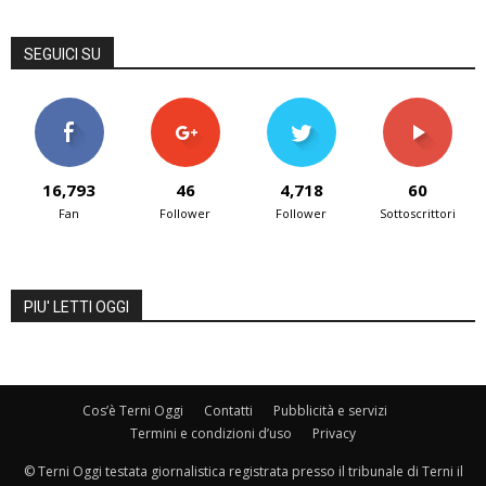
SEGUICI SU
16,793
46
4,718
60
Fan
Follower
Follower
Sottoscrittori
PIU' LETTI OGGI
Cos’è Terni Oggi
Contatti
Pubblicità e servizi
Termini e condizioni d’uso
Privacy
© Terni Oggi testata giornalistica registrata presso il tribunale di Terni il