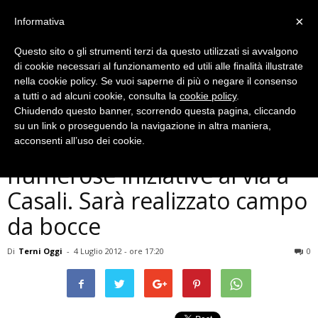
×
Informativa
Questo sito o gli strumenti terzi da questo utilizzati si avvalgono
di cookie necessari al funzionamento ed utili alle finalità illustrate
nella cookie policy. Se vuoi saperne di più o negare il consenso
a tutti o ad alcuni cookie, consulta la
cookie policy
.
Chiudendo questo banner, scorrendo questa pagina, cliccando
Cronaca
su un link o proseguendo la navigazione in altra maniera,
Associazione Orion di Casali:
acconsenti all’uso dei cookie.
numerose iniziative al via a
Casali. Sarà realizzato campo
da bocce
Di
Terni Oggi
-
4 Luglio 2012 - ore 17:20
0