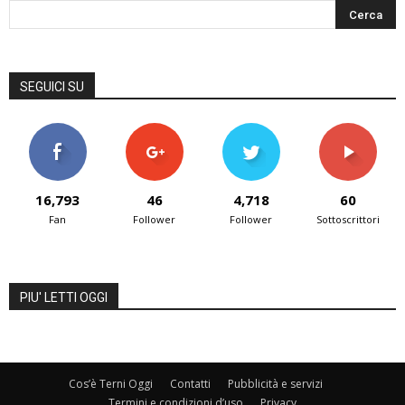
SEGUICI SU
16,793
46
4,718
60
Fan
Follower
Follower
Sottoscrittori
PIU' LETTI OGGI
Cos’è Terni Oggi
Contatti
Pubblicità e servizi
Termini e condizioni d’uso
Privacy