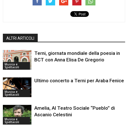
ALTRI ARTICOLI
Terni, giornata mondiale della poesia in
BCT con Anna Elisa De Gregorio
Musica e
Spettacoli
Ultimo concerto a Terni per Araba Fenice
Musica e
Spettacoli
Amelia, Al Teatro Sociale “Pueblo” di
Ascanio Celestini
Musica e
Spettacoli