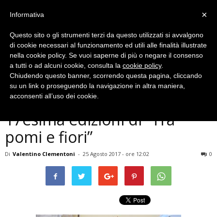
×
Informativa
Questo sito o gli strumenti terzi da questo utilizzati si avvalgono
di cookie necessari al funzionamento ed utili alle finalità illustrate
nella cookie policy. Se vuoi saperne di più o negare il consenso
a tutti o ad alcuni cookie, consulta la
cookie policy
.
Chiudendo questo banner, scorrendo questa pagina, cliccando
Musica e Spettacoli
su un link o proseguendo la navigazione in altra maniera,
Calvi dell’Umbria, al via la
acconsenti all’uso dei cookie.
17esima edizioni di “Tra
pomi e fiori”
Di
Valentino Clementoni
-
25 Agosto 2017 - ore 12:02
0