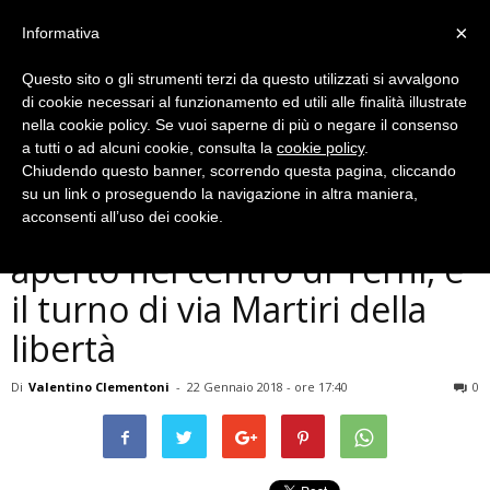
×
Informativa
Questo sito o gli strumenti terzi da questo utilizzati si avvalgono
di cookie necessari al funzionamento ed utili alle finalità illustrate
nella cookie policy. Se vuoi saperne di più o negare il consenso
a tutti o ad alcuni cookie, consulta la
cookie policy
.
Chiudendo questo banner, scorrendo questa pagina, cliccando
Cronaca
su un link o proseguendo la navigazione in altra maniera,
Ennesima discarica a cielo
acconsenti all’uso dei cookie.
aperto nel centro di Terni, è
il turno di via Martiri della
libertà
Di
Valentino Clementoni
-
22 Gennaio 2018 - ore 17:40
0