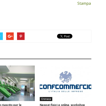
Stampa
r
Cronaca
 riuscito per le
Negozi fisici e online, workshop