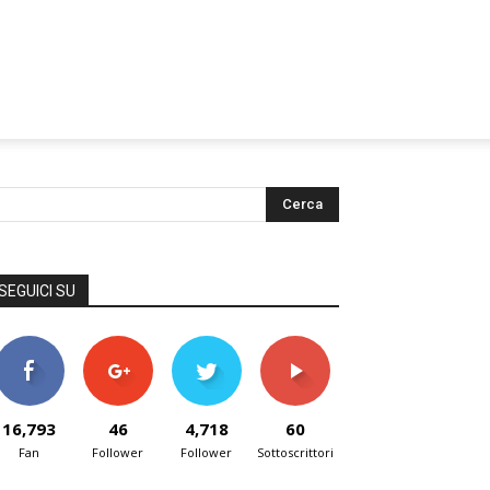
SEGUICI SU
16,793
46
4,718
60
Fan
Follower
Follower
Sottoscrittori