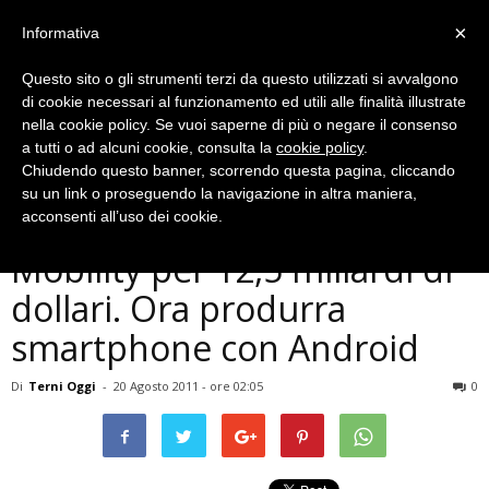
×
Informativa
Questo sito o gli strumenti terzi da questo utilizzati si avvalgono
di cookie necessari al funzionamento ed utili alle finalità illustrate
nella cookie policy. Se vuoi saperne di più o negare il consenso
a tutti o ad alcuni cookie, consulta la
cookie policy
.
Chiudendo questo banner, scorrendo questa pagina, cliccando
Tecnologia
su un link o proseguendo la navigazione in altra maniera,
Google compra Motorola
acconsenti all’uso dei cookie.
Mobility per 12,5 miliardi di
dollari. Ora produrra
smartphone con Android
Di
Terni Oggi
-
20 Agosto 2011 - ore 02:05
0