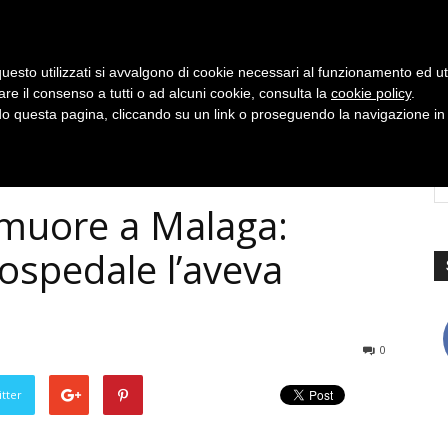
uesto utilizzati si avvalgono di cookie necessari al funzionamento ed utili 
are il consenso a tutti o ad alcuni cookie, consulta la
cookie policy
.
 questa pagina, cliccando su un link o proseguendo la navigazione in a
muore a Malaga:
ospedale l’aveva
0
tter