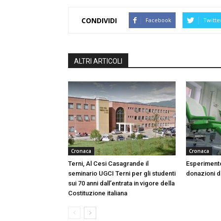
CONDIVIDI
Facebook
Twitte
ALTRI ARTICOLI
Cronaca
Cronaca
Terni, Al Cesi Casagrande il
Esperimento
seminario UGCI Terni per gli studenti
donazioni do
sui 70 anni dall’entrata in vigore della
Costituzione italiana