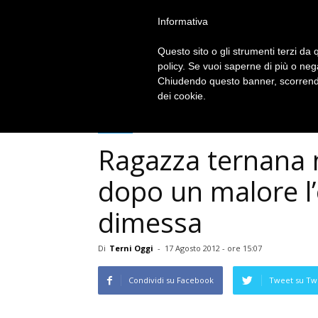
Informativa
Terni
Oggi
Questo sito o gli strumenti terzi da q
policy. Se vuoi saperne di più o neg
Chiudendo questo banner, scorrendo
dei cookie.
Cronaca
Ragazza ternana 
dopo un malore l’
dimessa
Di
Terni Oggi
-
17 Agosto 2012 - ore 15:07
Condividi su Facebook
Tweet su Twi