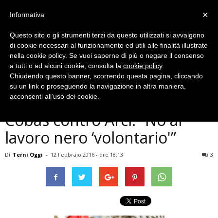
×
Informativa
Questo sito o gli strumenti terzi da questo utilizzati si avvalgono
di cookie necessari al funzionamento ed utili alle finalità illustrate
nella cookie policy. Se vuoi saperne di più o negare il consenso
a tutti o ad alcuni cookie, consulta la
cookie policy
.
Chiudendo questo banner, scorrendo questa pagina, cliccando
Politica
su un link o proseguendo la navigazione in altra maniera,
Terni, accoglienza profughi,
acconsenti all’uso dei cookie.
Cobas contro Arci: “No al
lavoro nero ‘volontario'”
Di
Terni Oggi
-
12 Febbraio 2016 - ore 18:13
3