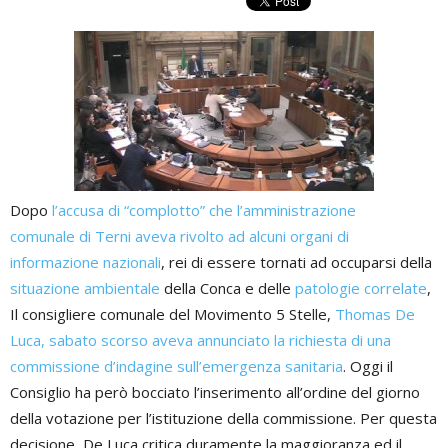
Dopo
l’accusa di “complotto” che l’amministrazione
comunale di Terni aveva rivolto ad alcuni organi di
informazione nazionali
, rei di essere tornati ad occuparsi della
situazione ambientale
della Conca e delle
patologie correlate
,
Il consigliere comunale del Movimento 5 Stelle,
Thomas De
Luca, sabato scorso aveva annunciato la richiesta di una
commissione d’indagine sull’emergenza sanitaria
. Oggi il
Consiglio ha però bocciato l’inserimento all’ordine del giorno
della votazione per l’istituzione della commissione. Per questa
decisione, De Luca critica duramente la maggioranza ed il