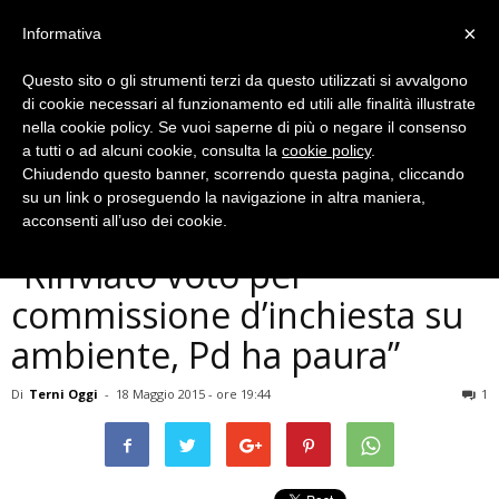
×
Informativa
Questo sito o gli strumenti terzi da questo utilizzati si avvalgono
di cookie necessari al funzionamento ed utili alle finalità illustrate
nella cookie policy. Se vuoi saperne di più o negare il consenso
a tutti o ad alcuni cookie, consulta la
cookie policy
.
Chiudendo questo banner, scorrendo questa pagina, cliccando
Politica
su un link o proseguendo la navigazione in altra maniera,
Terni, De Luca (M5S):
acconsenti all’uso dei cookie.
”Rinviato voto per
commissione d’inchiesta su
ambiente, Pd ha paura”
Di
Terni Oggi
-
18 Maggio 2015 - ore 19:44
1