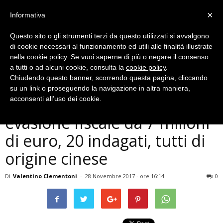
×
Informativa
Questo sito o gli strumenti terzi da questo utilizzati si avvalgono
di cookie necessari al funzionamento ed utili alle finalità illustrate
nella cookie policy. Se vuoi saperne di più o negare il consenso
a tutti o ad alcuni cookie, consulta la
cookie policy
.
Chiudendo questo banner, scorrendo questa pagina, cliccando
Cronaca
su un link o proseguendo la navigazione in altra maniera,
Terni, finanza scopre
acconsenti all’uso dei cookie.
evasione fiscale da 7 milioni
di euro, 20 indagati, tutti di
origine cinese
Di
Valentino Clementoni
-
28 Novembre 2017 - ore 16:14
0