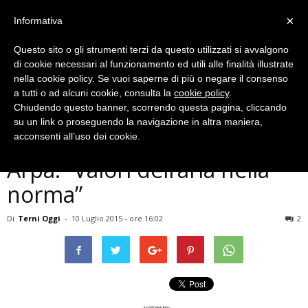
×
Informativa
Questo sito o gli strumenti terzi da questo utilizzati si avvalgono
di cookie necessari al funzionamento ed utili alle finalità illustrate
nella cookie policy. Se vuoi saperne di più o negare il consenso
a tutti o ad alcuni cookie, consulta la
cookie policy
.
Chiudendo questo banner, scorrendo questa pagina, cliccando
Cronaca
su un link o proseguendo la navigazione in altra maniera,
Terni, incendio Vascigliano,
acconsenti all’uso dei cookie.
Arpa: ”Valori dell’aria nella
norma”
Di
Terni Oggi
-
10 Luglio 2015 - ore 16:02
2