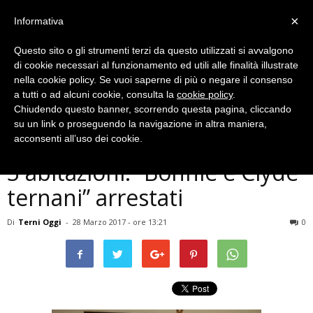
×
Informativa
Questo sito o gli strumenti terzi da questo utilizzati si avvalgono
di cookie necessari al funzionamento ed utili alle finalità illustrate
nella cookie policy. Se vuoi saperne di più o negare il consenso
a tutti o ad alcuni cookie, consulta la
cookie policy
.
Chiudendo questo banner, scorrendo questa pagina, cliccando
Cronaca
su un link o proseguendo la navigazione in altra maniera,
Terni, nella notte rubano in
acconsenti all’uso dei cookie.
3 abitazioni: “Bonnie e Clyde
ternani” arrestati
Di
Terni Oggi
-
28 Marzo 2017 - ore 13:21
0