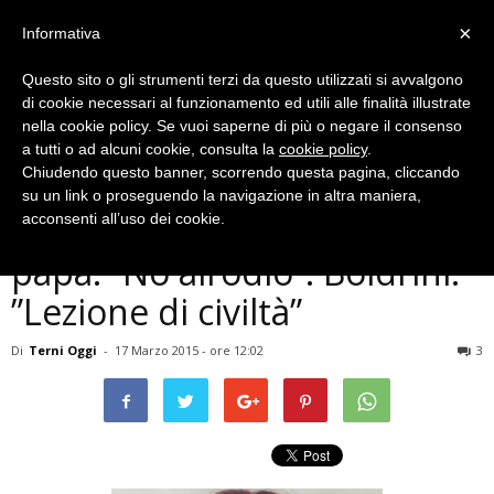
×
Informativa
Questo sito o gli strumenti terzi da questo utilizzati si avvalgono
di cookie necessari al funzionamento ed utili alle finalità illustrate
nella cookie policy. Se vuoi saperne di più o negare il consenso
a tutti o ad alcuni cookie, consulta la
cookie policy
.
Chiudendo questo banner, scorrendo questa pagina, cliccando
Cronaca
su un link o proseguendo la navigazione in altra maniera,
Terni, omicidio David, il
acconsenti all’uso dei cookie.
papà: ”No all’odio”. Boldrini:
”Lezione di civiltà”
Di
Terni Oggi
-
17 Marzo 2015 - ore 12:02
3