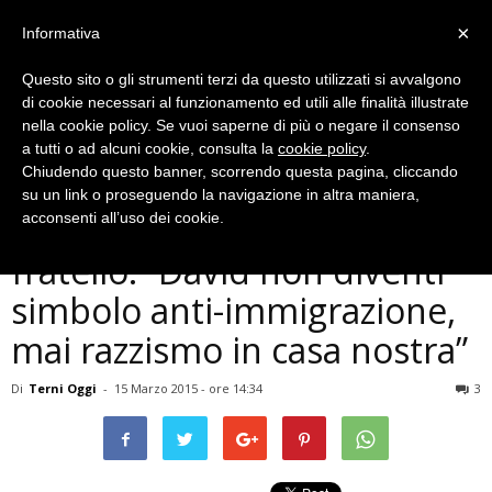
×
Informativa
Questo sito o gli strumenti terzi da questo utilizzati si avvalgono
di cookie necessari al funzionamento ed utili alle finalità illustrate
nella cookie policy. Se vuoi saperne di più o negare il consenso
a tutti o ad alcuni cookie, consulta la
cookie policy
.
Chiudendo questo banner, scorrendo questa pagina, cliccando
Cronaca
su un link o proseguendo la navigazione in altra maniera,
Terni, omicidio Raggi, il
acconsenti all’uso dei cookie.
fratello: ”David non diventi
simbolo anti-immigrazione,
mai razzismo in casa nostra”
Di
Terni Oggi
-
15 Marzo 2015 - ore 14:34
3