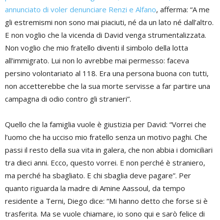
annunciato di voler denunciare Renzi e Alfano
, afferma: “A me
gli estremismi non sono mai piaciuti, né da un lato né dall’altro.
E non voglio che la vicenda di David venga strumentalizzata.
Non voglio che mio fratello diventi il simbolo della lotta
all’immigrato. Lui non lo avrebbe mai permesso: faceva
persino volontariato al 118. Era una persona buona con tutti,
non accetterebbe che la sua morte servisse a far partire una
campagna di odio contro gli stranieri”.
Quello che la famiglia vuole è giustizia per David: “Vorrei che
l’uomo che ha ucciso mio fratello senza un motivo paghi. Che
passi il resto della sua vita in galera, che non abbia i domiciliari
tra dieci anni. Ecco, questo vorrei. E non perché è straniero,
ma perché ha sbagliato. E chi sbaglia deve pagare”. Per
quanto riguarda la madre di Amine Aassoul, da tempo
residente a Terni, Diego dice: “Mi hanno detto che forse si è
trasferita. Ma se vuole chiamare, io sono qui e sarò felice di