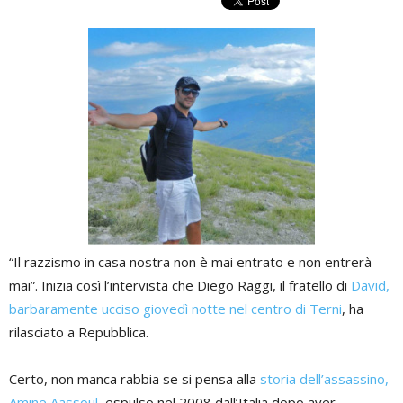
“Il razzismo in casa nostra non è mai entrato e non entrerà
mai”. Inizia così l’intervista che Diego Raggi, il fratello di
David,
barbaramente ucciso giovedì notte nel centro di Terni
, ha
rilasciato a Repubblica.
Certo, non manca rabbia se si pensa alla
storia dell’assassino,
Amine Aassoul
, espulso nel 2008 dall’Italia dopo aver