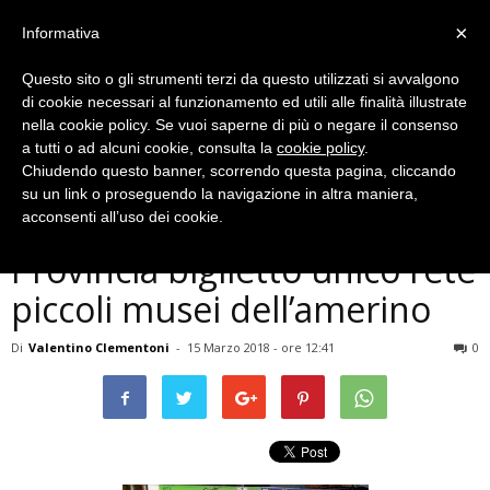
×
Informativa
Questo sito o gli strumenti terzi da questo utilizzati si avvalgono
di cookie necessari al funzionamento ed utili alle finalità illustrate
nella cookie policy. Se vuoi saperne di più o negare il consenso
a tutti o ad alcuni cookie, consulta la
cookie policy
.
Chiudendo questo banner, scorrendo questa pagina, cliccando
Cronaca
su un link o proseguendo la navigazione in altra maniera,
Terni, presentato in
acconsenti all’uso dei cookie.
Provincia biglietto unico rete
piccoli musei dell’amerino
Di
Valentino Clementoni
-
15 Marzo 2018 - ore 12:41
0