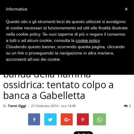
×
Informativa
Questo sito o gli strumenti terzi da questo utilizzati si avvalgono
di cookie necessari al funzionamento ed utili alle finalità illustrate
nella cookie policy. Se vuoi saperne di più o negare il consenso
a tutti o ad alcuni cookie, consulta la
cookie policy
.
Chiudendo questo banner, scorrendo questa pagina, cliccando
Cronaca
su un link o proseguendo la navigazione in altra maniera,
Terni, torna a colpire la
acconsenti all’uso dei cookie.
banda della fiamma
ossidrica: tentato colpo a
banca a Gabelletta
Di
Terni Oggi
-
21 Febbraio 2014 - ore 14:49
0