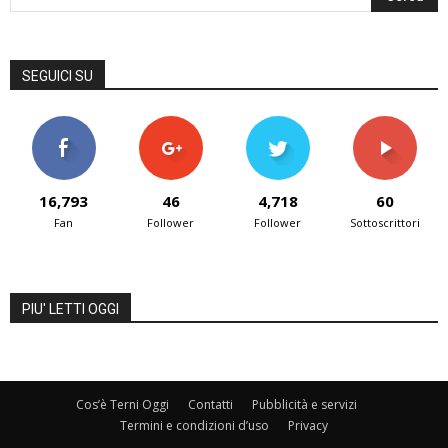
SEGUICI SU
16,793
46
4,718
60
Fan
Follower
Follower
Sottoscrittori
PIU' LETTI OGGI
Cos’è Terni Oggi
Contatti
Pubblicità e servizi
Termini e condizioni d’uso
Privacy