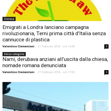
Cronaca
Emigrati a Londra lanciano campagna
rivoluzionaria, Terni prima città d’Italia senza
cannucce di plastica
Valentino Clementoni
-
21 Febbraio 2018 - ore 16:30
0
Senza categoria
Narni, derubava anziani all’uscita dalla chiesa,
nomade romana denunciata
Valentino Clementoni
-
21 Febbraio 2018 - ore 17:03
0