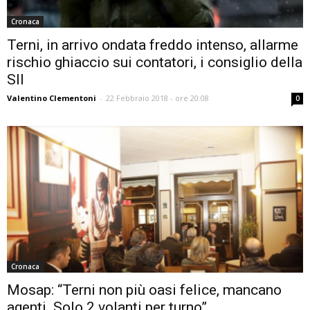
Cronaca
Terni, in arrivo ondata freddo intenso, allarme
rischio ghiaccio sui contatori, i consiglio della
SII
Valentino Clementoni
-
22 Febbraio 2018 - ore 20:08
0
Cronaca
Mosap: “Terni non più oasi felice, mancano
agenti. Solo 2 volanti per turno”