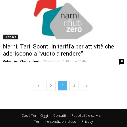
Cronaca
Narni, Tari: Sconti in tariffa per attività che
aderiscono a “vuoto a rendere”
Valentino Clementoni
-
20 Febbraio 2018 - ore 16:46
0
2
3
4
Cos’è Terni Oggi
Contatti
Pubblicità e servizi
Termini e condizioni d’uso
Privacy