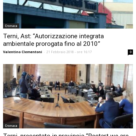
Cronaca
Terni, Ast: “Autorizzazione integrata
ambientale prorogata fino al 2010”
Valentino Clementoni
-
21 Febbraio 2018 - ore 16:17
0
Cronaca
Terni, presentato in provincia “Restart we are