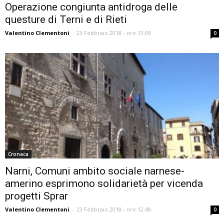
Operazione congiunta antidroga delle
questure di Terni e di Rieti
Valentino Clementoni
-
23 Febbraio 2018 - ore 13:09
0
Cronaca
Narni, Comuni ambito sociale narnese-
amerino esprimono solidarietà per vicenda
progetti Sprar
Valentino Clementoni
-
23 Febbraio 2018 - ore 12:49
0