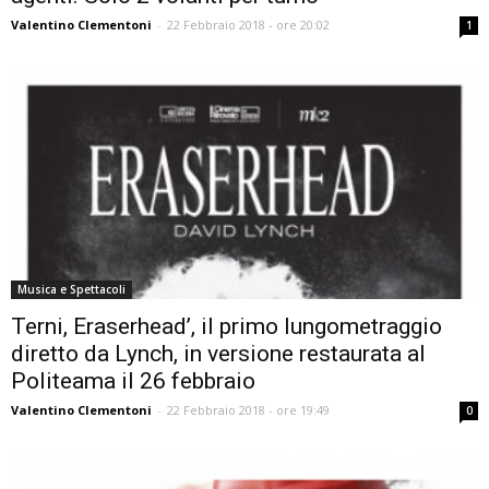
Valentino Clementoni
-
22 Febbraio 2018 - ore 20:02
1
Musica e Spettacoli
Terni, Eraserhead’, il primo lungometraggio
diretto da Lynch, in versione restaurata al
Politeama il 26 febbraio
Valentino Clementoni
-
22 Febbraio 2018 - ore 19:49
0