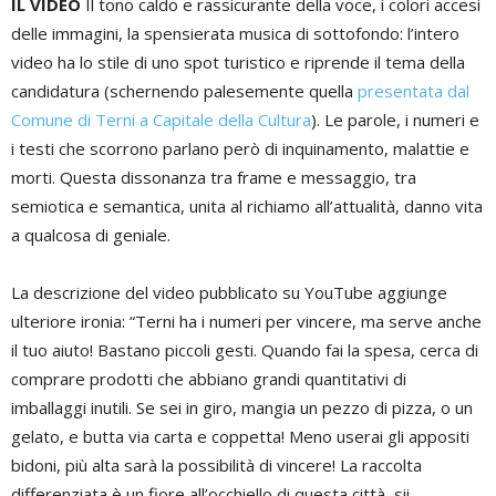
IL VIDEO
Il tono caldo e rassicurante della voce, i colori accesi
delle immagini, la spensierata musica di sottofondo: l’intero
video ha lo stile di uno spot turistico e riprende il tema della
candidatura (schernendo palesemente quella
presentata dal
Comune di Terni a Capitale della Cultura
). Le parole, i numeri e
i testi che scorrono parlano però di inquinamento, malattie e
morti. Questa dissonanza tra frame e messaggio, tra
semiotica e semantica, unita al richiamo all’attualità, danno vita
a qualcosa di geniale.
La descrizione del video pubblicato su YouTube aggiunge
ulteriore ironia: “Terni ha i numeri per vincere, ma serve anche
il tuo aiuto! Bastano piccoli gesti. Quando fai la spesa, cerca di
comprare prodotti che abbiano grandi quantitativi di
imballaggi inutili. Se sei in giro, mangia un pezzo di pizza, o un
gelato, e butta via carta e coppetta! Meno userai gli appositi
bidoni, più alta sarà la possibilità di vincere! La raccolta
differenziata è un fiore all’occhiello di questa città, sii