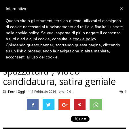
×
Informativa
Questo sito o gli strumenti terzi da questo utilizzati si avvalgono
di cookie necessari al funzionamento ed utili alle finalità illustrate
nella cookie policy. Se vuoi saperne di più o negare il consenso
a tutti o ad alcuni cookie, consulta la
cookie policy
.
Chiudendo questo banner, scorrendo questa pagina, cliccando
Politica
su un link o proseguendo la navigazione in altra maniera,
“Terni capitale italiana della
acconsenti all’uso dei cookie.
spazzatura”, video-
candidatura, satira geniale
Di
Terni Oggi
-
11 Febbraio 2016 - ore 10:01
4