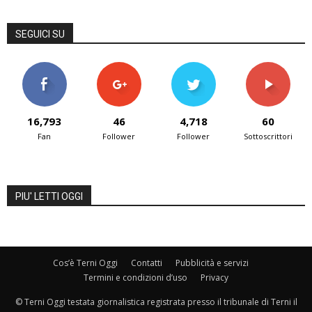
SEGUICI SU
16,793
46
4,718
60
Fan
Follower
Follower
Sottoscrittori
PIU' LETTI OGGI
Cos’è Terni Oggi
Contatti
Pubblicità e servizi
Termini e condizioni d’uso
Privacy
© Terni Oggi testata giornalistica registrata presso il tribunale di Terni il