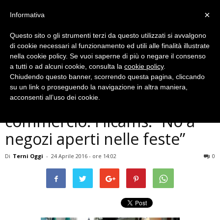
×
Informativa
Questo sito o gli strumenti terzi da questo utilizzati si avvalgono
di cookie necessari al funzionamento ed utili alle finalità illustrate
nella cookie policy. Se vuoi saperne di più o negare il consenso
a tutti o ad alcuni cookie, consulta la
cookie policy
.
Chiudendo questo banner, scorrendo questa pagina, cliccando
Cronaca
su un link o proseguendo la navigazione in altra maniera,
Terni, sciopero del
acconsenti all’uso dei cookie.
commercio. Filcams: “No a
negozi aperti nelle feste”
Di
Terni Oggi
-
24 Aprile 2016 - ore 14:02
0