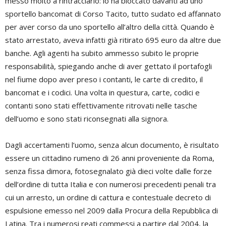
messo molto a rintracciarlo: lo ha bloccato davanti ad uno
sportello bancomat di Corso Tacito, tutto sudato ed affannato
per aver corso da uno sportello all’altro della città. Quando è
stato arrestato, aveva infatti già ritirato 695 euro da altre due
banche. Agli agenti ha subito ammesso subito le proprie
responsabilità, spiegando anche di aver gettato il portafogli
nel fiume dopo aver preso i contanti, le carte di credito, il
bancomat e i codici. Una volta in questura, carte, codici e
contanti sono stati effettivamente ritrovati nelle tasche
dell’uomo e sono stati riconsegnati alla signora.
Dagli accertamenti l’uomo, senza alcun documento, è risultato
essere un cittadino rumeno di 26 anni proveniente da Roma,
senza fissa dimora, fotosegnalato già dieci volte dalle forze
dell’ordine di tutta Italia e con numerosi precedenti penali tra
cui un arresto, un ordine di cattura e contestuale decreto di
espulsione emesso nel 2009 dalla Procura della Repubblica di
Latina. Tra i numerosi reati commessi a partire dal 2004, la