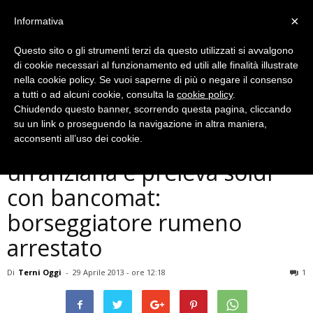
×
Informativa
Questo sito o gli strumenti terzi da questo utilizzati si avvalgono
di cookie necessari al funzionamento ed utili alle finalità illustrate
nella cookie policy. Se vuoi saperne di più o negare il consenso
a tutti o ad alcuni cookie, consulta la
cookie policy
.
Chiudendo questo banner, scorrendo questa pagina, cliccando
Cronaca
su un link o proseguendo la navigazione in altra maniera,
Terni, ruba portafoglio ad
acconsenti all’uso dei cookie.
un’anziana e preleva soldi
con bancomat:
borseggiatore rumeno
arrestato
Di
Terni Oggi
-
29 Aprile 2013 - ore 12:18
1