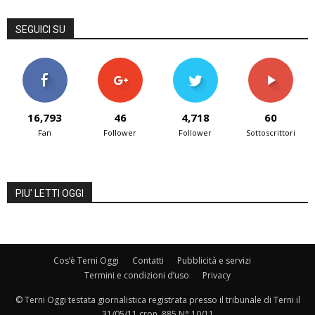
SEGUICI SU
16,793
46
4,718
60
Fan
Follower
Follower
Sottoscrittori
PIU' LETTI OGGI
Cos’è Terni Oggi
Contatti
Pubblicità e servizi
Termini e condizioni d’uso
Privacy
© Terni Oggi testata giornalistica registrata presso il tribunale di Terni il
31/05/11 cron. 885 N° 10/11