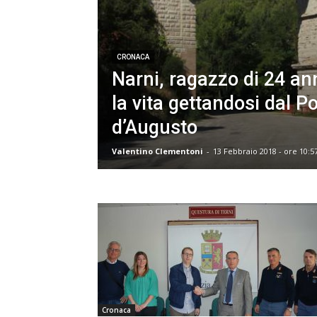
CRONACA
Narni, ragazzo di 24 ann
la vita gettandosi dal P
d’Augusto
Valentino Clementoni
-
13 Febbraio 2018 - ore 10:5
Cronaca