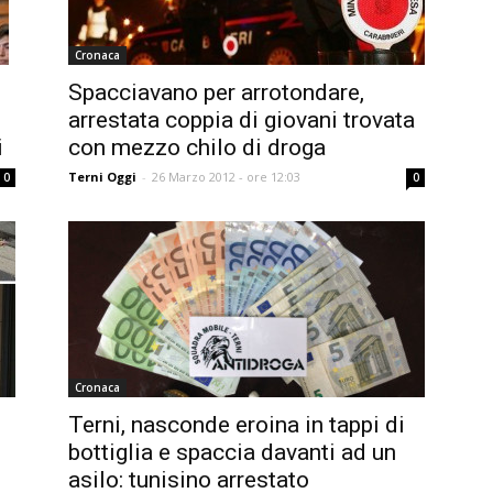
Cronaca
Spacciavano per arrotondare,
arrestata coppia di giovani trovata
i
con mezzo chilo di droga
Terni Oggi
-
26 Marzo 2012 - ore 12:03
0
0
Cronaca
Terni, nasconde eroina in tappi di
i
bottiglia e spaccia davanti ad un
asilo: tunisino arrestato