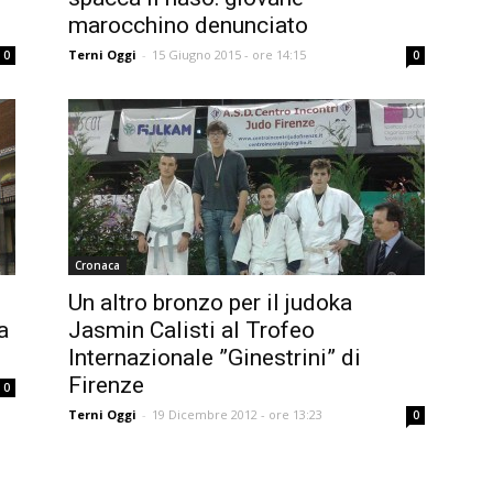
marocchino denunciato
Terni Oggi
-
15 Giugno 2015 - ore 14:15
0
0
Cronaca
Un altro bronzo per il judoka
a
Jasmin Calisti al Trofeo
Internazionale ”Ginestrini” di
Firenze
0
Terni Oggi
-
19 Dicembre 2012 - ore 13:23
0