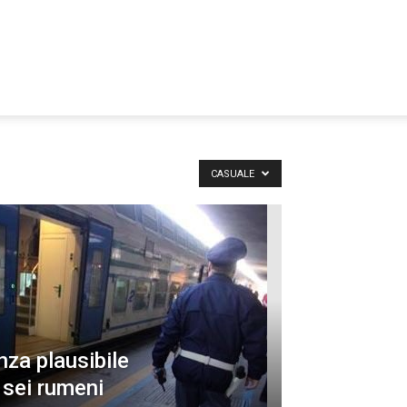
CASUALE
nza plausibile
 sei rumeni