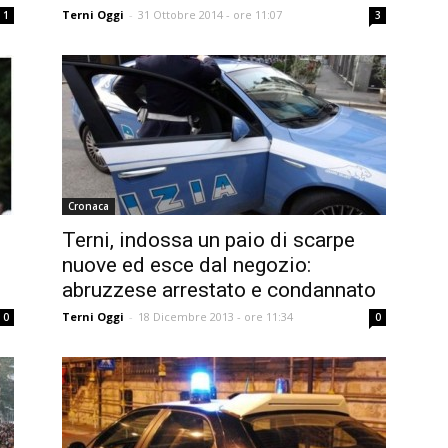
Terni Oggi
-
31 Ottobre 2014 - ore 11:07
1
3
Cronaca
Terni, indossa un paio di scarpe
nuove ed esce dal negozio:
abruzzese arrestato e condannato
Terni Oggi
-
18 Dicembre 2013 - ore 11:34
0
0