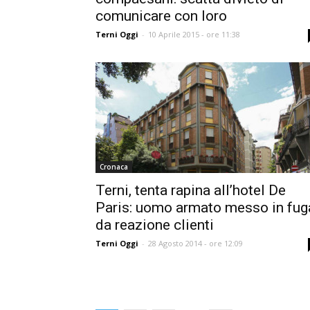
comunicare con loro
Terni Oggi
-
10 Aprile 2015 - ore 11:38
Cronaca
Terni, tenta rapina all’hotel De
Paris: uomo armato messo in fug
da reazione clienti
Terni Oggi
-
28 Agosto 2014 - ore 12:09