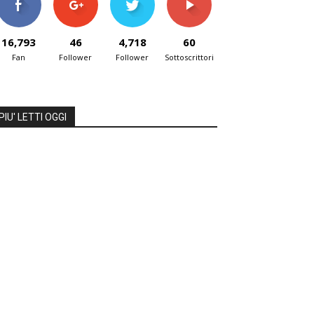
16,793
46
4,718
60
Fan
Follower
Follower
Sottoscrittori
PIU' LETTI OGGI