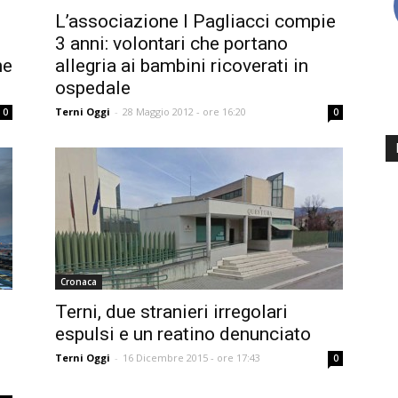
L’associazione I Pagliacci compie
3 anni: volontari che portano
ne
allegria ai bambini ricoverati in
ospedale
Terni Oggi
-
28 Maggio 2012 - ore 16:20
0
0
Cronaca
Terni, due stranieri irregolari
espulsi e un reatino denunciato
Terni Oggi
-
16 Dicembre 2015 - ore 17:43
0