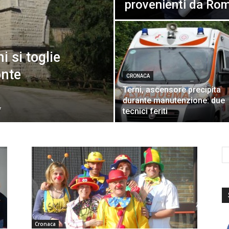
provenienti da Rom
i si toglie
onte
CRONACA
Terni, ascensore precipita
durante manutenzione: due
7
tecnici feriti
Cronaca