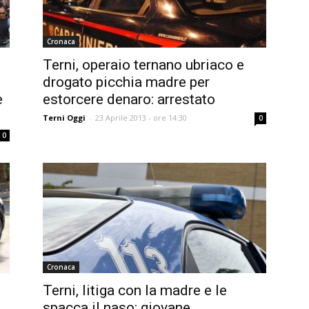
Cronaca
Terni, operaio ternano ubriaco e
drogato picchia madre per
e
estorcere denaro: arrestato
Terni Oggi
-
23 Aprile 2013 - ore 14:30
0
0
Cronaca
Terni, litiga con la madre e le
spacca il naso: giovane