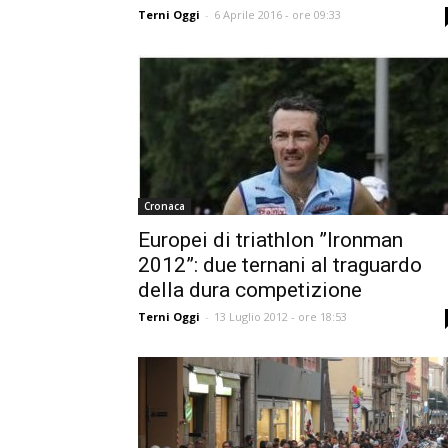
Terni Oggi
-
6 Aprile 2016 - ore 09:33
Cronaca
Europei di triathlon ”Ironman
2012”: due ternani al traguardo
della dura competizione
Terni Oggi
-
13 Luglio 2012 - ore 18:53