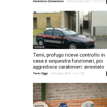
Valentino Clementoni
-
24 Novembre 2017 - ore 11:31
Cronaca
Terni, profugo riceve controllo in
casa e sequestra funzionari, poi
aggredisce carabinieri: arrestato
Terni Oggi
-
14 Giugno 2016 - ore 17:28