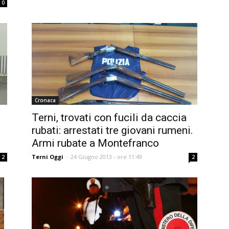
0
Cronaca
Terni, trovati con fucili da caccia
rubati: arrestati tre giovani rumeni.
Armi rubate a Montefranco
Terni Oggi
-
24 Giugno 2013 - ore 11:49
2
2