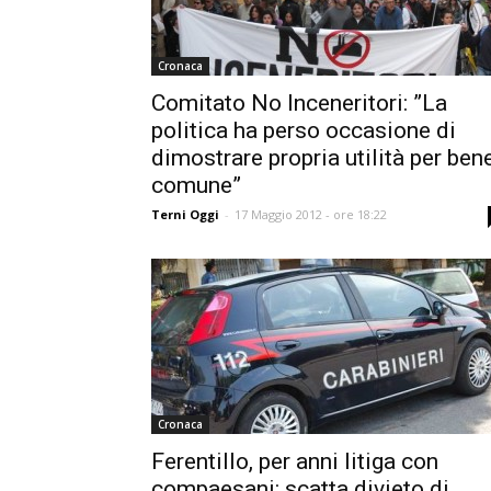
Cronaca
Comitato No Inceneritori: ”La
politica ha perso occasione di
dimostrare propria utilità per ben
comune”
Terni Oggi
-
17 Maggio 2012 - ore 18:22
Cronaca
Ferentillo, per anni litiga con
compaesani: scatta divieto di