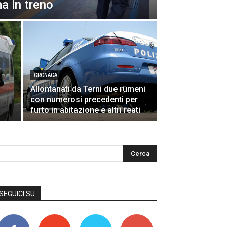
a in treno
CRONACA
Allontanati da Terni due rumeni
con numerosi precedenti per
furto in abitazione e altri reati
SEGUICI SU