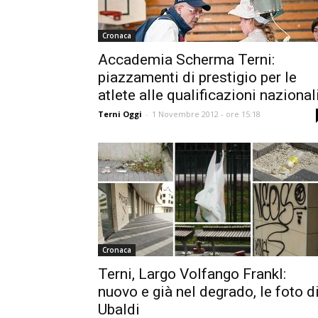
Cronaca
Accademia Scherma Terni:
piazzamenti di prestigio per le
atlete alle qualificazioni nazional
Terni Oggi
-
1 Novembre 2012 - ore 15:18
Cronaca
Terni, Largo Volfango Frankl:
nuovo e già nel degrado, le foto d
Ubaldi