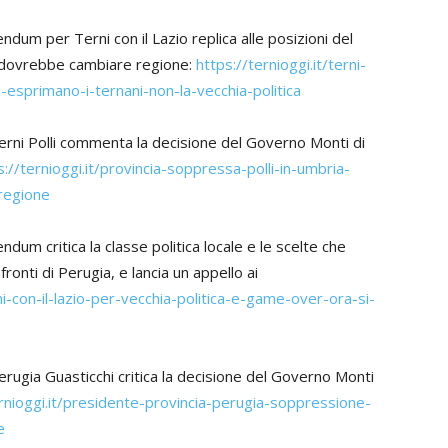
um per Terni con il Lazio replica alle posizioni del
i dovrebbe cambiare regione:
https://ternioggi.it/terni-
i-esprimano-i-ternani-non-la-vecchia-politica
erni Polli commenta la decisione del Governo Monti di
s://ternioggi.it/provincia-soppressa-polli-in-umbria-
-regione
um critica la classe politica locale e le scelte che
ronti di Perugia, e lancia un appello ai
ni-con-il-lazio-per-vecchia-politica-e-game-over-ora-si-
erugia Guasticchi critica la decisione del Governo Monti
ernioggi.it/presidente-provincia-perugia-soppressione-
e