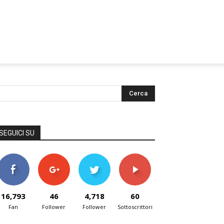
SEGUICI SU
16,793
46
4,718
60
Fan
Follower
Follower
Sottoscrittori