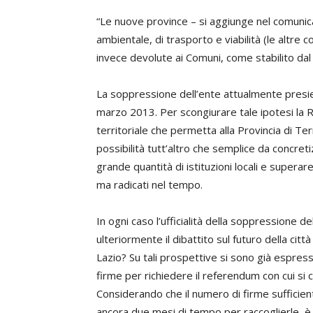
“Le nuove province – si aggiunge nel comuni
ambientale, di trasporto e viabilità (le altr
invece devolute ai Comuni, come stabilito dal d
La soppressione dell’ente attualmente presie
marzo 2013. Per scongiurare tale ipotesi la 
territoriale che permetta alla Provincia di Ter
possibilità tutt’altro che semplice da concre
grande quantità di istituzioni locali e superar
ma radicati nel tempo.
In ogni caso l’ufficialità della soppressione d
ulteriormente il dibattito sul futuro della cit
Lazio? Su tali prospettive si sono già espressi
firme per richiedere il referendum con cui si c
Considerando che il numero di firme sufficien
ancora due mesi di tempo per raccoglierle, è 