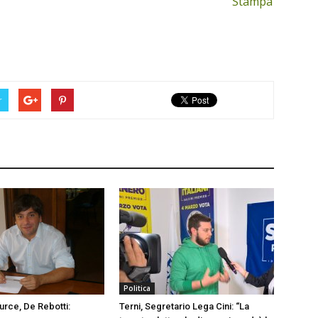
Stampa
r
Politica
urce, De Rebotti:
Terni, Segretario Lega Cini: “La