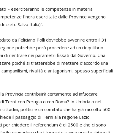
cato – eserciteranno le competenze in materia
e competenze finora esercitate dalle Province vengono
ecreto Salva Italia)”.
duto da Feliciano Polli dovrebbe avvenire entro il 31
Regione potrebbe però procedere ad un riequilibrio
ni di rientrare nei parametri fissati dal Governo. Una
tizzare poiché si tratterebbe di mettere d’accordo una
e campanilismi, rivalità e antagonismi, spesso superficiali
ella Provincia contribuirà certamente ad infuocare
tà di Terni: con Perugia o con Roma? In Umbria o nel
 cittadini, politici e un comitato che ha già raccolto 500
hiede il passaggio di Terni alla regione Lazio.
ti per chiedere il referendum è di 2500 e che ci sono
facile prevedere che i ternani saranno presto chiamati