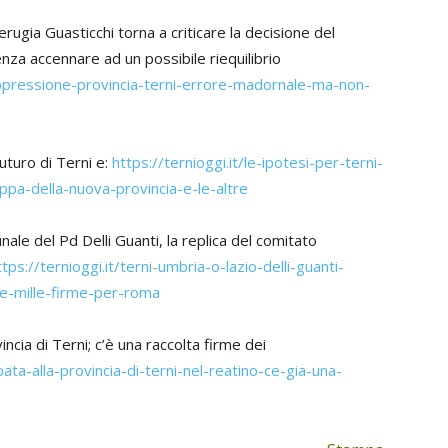
rugia Guasticchi torna a criticare la decisione del
a accennare ad un possibile riequilibrio
soppressione-provincia-terni-errore-madornale-ma-non-
futuro di Terni e:
https://ternioggi.it/le-ipotesi-per-terni-
appa-della-nuova-provincia-e-le-altre
le del Pd Delli Guanti, la replica del comitato
ttps://ternioggi.it/terni-umbria-o-lazio-delli-guanti-
te-mille-firme-per-roma
ncia di Terni; c’è una raccolta firme dei
rpata-alla-provincia-di-terni-nel-reatino-ce-gia-una-