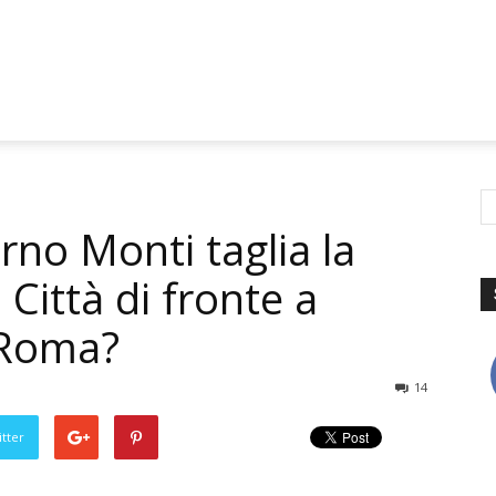
verno Monti taglia la
 Città di fronte a
 Roma?
14
tter