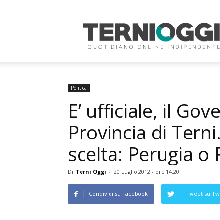
Terni
Oggi
Politica
E’ ufficiale, il Go
Provincia di Terni.
scelta: Perugia o
Di
Terni Oggi
-
20 Luglio 2012 - ore 14:20
Condividi su Facebook
Tweet su Twi