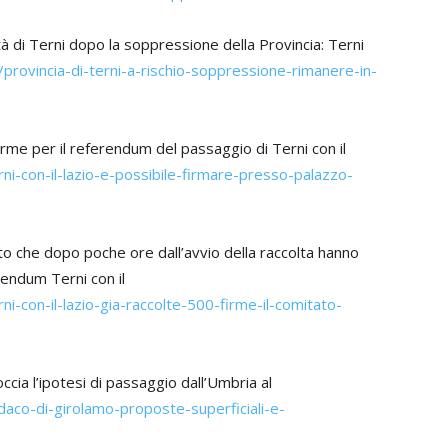
tà di Terni dopo la soppressione della Provincia: Terni
t/provincia-di-terni-a-rischio-soppressione-rimanere-in-
irme per il referendum del passaggio di Terni con il
rni-con-il-lazio-e-possibile-firmare-presso-palazzo-
 che dopo poche ore dall’avvio della raccolta hanno
rendum Terni con il
ni-con-il-lazio-gia-raccolte-500-firme-il-comitato-
cia l’ipotesi di passaggio dall’Umbria al
sindaco-di-girolamo-proposte-superficiali-e-